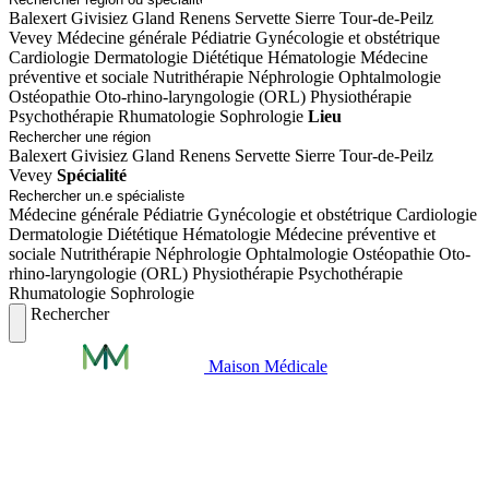
Balexert
Givisiez
Gland
Renens
Servette
Sierre
Tour-de-Peilz
Vevey
Médecine générale
Pédiatrie
Gynécologie et obstétrique
Cardiologie
Dermatologie
Diététique
Hématologie
Médecine
préventive et sociale
Nutrithérapie
Néphrologie
Ophtalmologie
Ostéopathie
Oto-rhino-laryngologie (ORL)
Physiothérapie
Psychothérapie
Rhumatologie
Sophrologie
Lieu
Balexert
Givisiez
Gland
Renens
Servette
Sierre
Tour-de-Peilz
Vevey
Spécialité
Médecine générale
Pédiatrie
Gynécologie et obstétrique
Cardiologie
Dermatologie
Diététique
Hématologie
Médecine préventive et
sociale
Nutrithérapie
Néphrologie
Ophtalmologie
Ostéopathie
Oto-
rhino-laryngologie (ORL)
Physiothérapie
Psychothérapie
Rhumatologie
Sophrologie
Rechercher
Maison Médicale