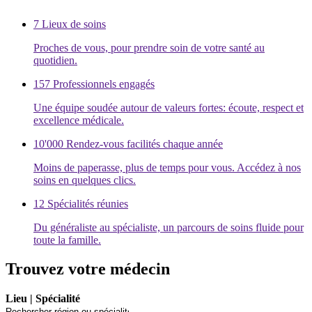
7
Lieux de soins
Proches de vous, pour prendre soin de votre santé au
quotidien.
157
Professionnels engagés
Une équipe soudée autour de valeurs fortes: écoute, respect et
excellence médicale.
10'000
Rendez-vous facilités chaque année
Moins de paperasse, plus de temps pour vous. Accédez à nos
soins en quelques clics.
12
Spécialités réunies
Du généraliste au spécialiste, un parcours de soins fluide pour
toute la famille.
Trouvez votre médecin
Lieu | Spécialité