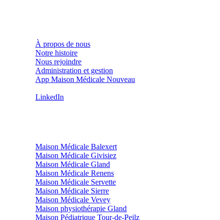
Infos pratiques
À propos de nous
Notre histoire
Nous rejoindre
Administration et gestion
App Maison Médicale
Nouveau
Contact (hors médical)
LinkedIn
Nos sites
Maison Médicale Balexert
Maison Médicale Givisiez
Maison Médicale Gland
Maison Médicale Renens
Maison Médicale Servette
Maison Médicale Sierre
Maison Médicale Vevey
Maison physiothérapie Gland
Maison Pédiatrique Tour-de-Peilz