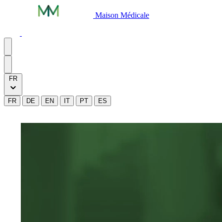
Maison Médicale
FR
FR
DE
EN
IT
PT
ES